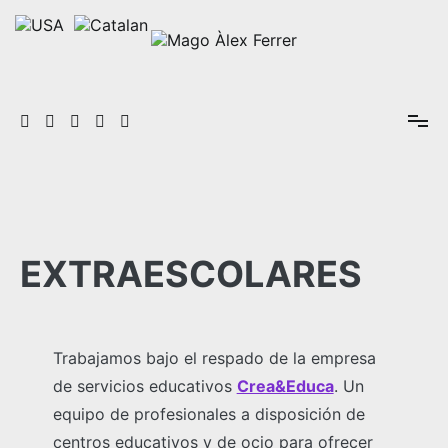
Ir
al
contenido
Espectáculos de magia a medida para todo tipo de eventos y
Mago Àlex Ferrer
públicos
EXTRAESCOLARES
Trabajamos bajo el respado de la empresa
de servicios educativos
Crea&Educa
. Un
equipo de profesionales a disposición de
centros educativos y de ocio para ofrecer